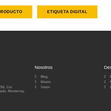
 PRODUCTO
ETIQUETA DIGITAL
Nosotros
De
Blog
Misión
56, Col.
Visión
tado, Monterrey,