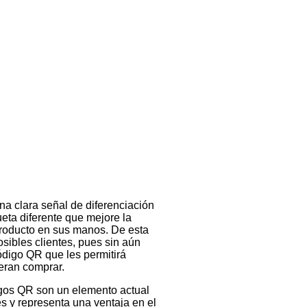
a?
s todas tus dudas.
una clara señal de diferenciación
eta diferente que mejore la
 producto en sus manos. De esta
ibles clientes, pues sin aún
ódigo QR que les permitirá
eran comprar.
igos QR son un elemento actual
es y representa una ventaja en el