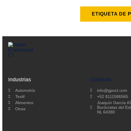
ETIQUETA DE
Industrias
Contacto
Automotriz
info@gpoct.com
Textil
+52 8111586565
Alimentos
Joaquín García #2
Burócratas del Es
Otras
NL 64380