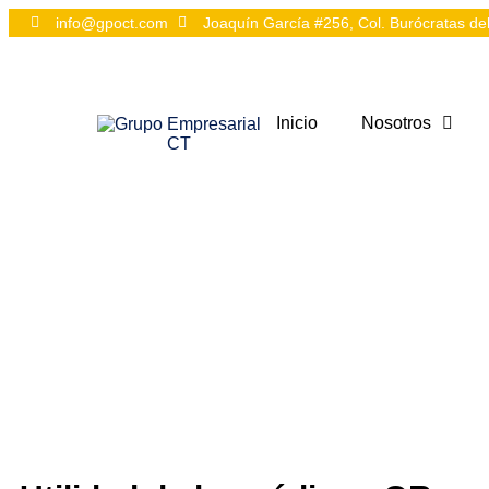
info@gpoct.com
Joaquín García #256, Col. Burócratas d
Inicio
Nosotros