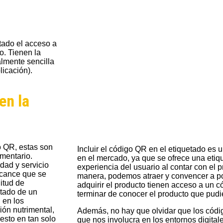
¿Tienes alguna dud
tado el acceso a
o. T
ienen la
almente sencilla
Contáctanos y con gusto resolveremo
licación).
+(52) 8111586565
en la
info@gpoct.com
o QR, estas son
Incluir el código QR en el etiquetado es 
imentario.
en el mercado, ya que se ofrece una etiqu
dad y servicio
experiencia del usuario al contar con el
alcance que se
manera, podemos atraer y convencer a pos
litud de
adquirir el producto tienen acceso a un c
etado de un
terminar de conocer el producto que pudi
 en los
ión nutrimental,
Además, no hay que olvidar que los cód
esto en tan solo
que nos involucra en los entornos digital